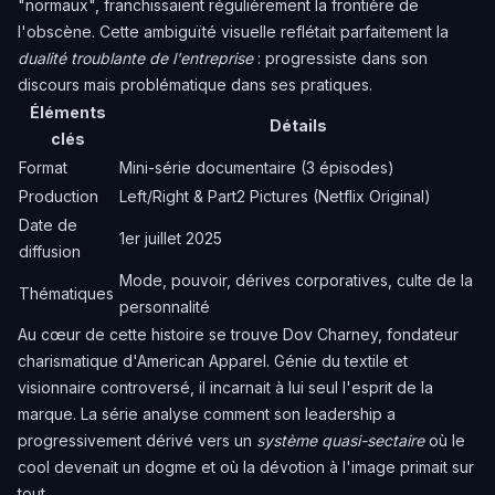
"normaux", franchissaient régulièrement la frontière de
l'obscène. Cette ambiguïté visuelle reflétait parfaitement la
dualité troublante de l'entreprise
: progressiste dans son
discours mais problématique dans ses pratiques.
Éléments
Détails
clés
Format
Mini-série documentaire (3 épisodes)
Production
Left/Right & Part2 Pictures (Netflix Original)
Date de
1er juillet 2025
diffusion
Mode, pouvoir, dérives corporatives, culte de la
Thématiques
personnalité
Au cœur de cette histoire se trouve Dov Charney, fondateur
charismatique d'American Apparel. Génie du textile et
visionnaire controversé, il incarnait à lui seul l'esprit de la
marque. La série analyse comment son leadership a
progressivement dérivé vers un
système quasi-sectaire
où le
cool devenait un dogme et où la dévotion à l'image primait sur
tout.