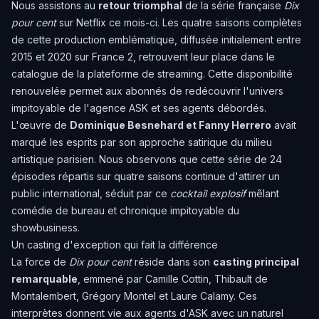
Nous assistons au
retour triomphal
de la série française
Dix
pour cent
sur Netflix ce mois-ci. Les quatre saisons complètes
de cette production emblématique, diffusée initialement entre
2015 et 2020 sur France 2, retrouvent leur place dans le
catalogue de la plateforme de streaming. Cette disponibilité
renouvelée permet aux abonnés de redécouvrir l'univers
impitoyable de l'agence ASK et ses agents débordés.
L'œuvre de
Dominique Besnehard et Fanny Herrero
avait
marqué les esprits par son approche satirique du milieu
artistique parisien. Nous observons que cette série de 24
épisodes répartis sur quatre saisons continue d'attirer un
public international, séduit par ce
cocktail explosif
mêlant
comédie de bureau et chronique impitoyable du
showbusiness.
Un casting d'exception qui fait la différence
La force de
Dix pour cent
réside dans son
casting principal
remarquable
, emmené par Camille Cottin, Thibault de
Montalembert, Grégory Montel et Laure Calamy. Ces
interprètes donnent vie aux agents d'ASK avec un naturel