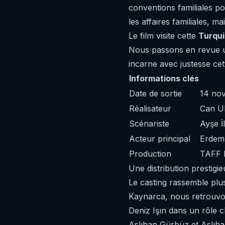
conventions familiales po
les affaires familiales, ma
Le film visite cette
Turqui
Nous passons en revue un
incarne avec justesse cet
Informations clés
Date de sortie
14 no
Réalisateur
Can U
Scénariste
Ayşe İ
Acteur principal
Erdem
Production
TAFF P
Une distribution prestigi
Le casting rassemble pl
Kaynarca, nous retrouvo
Deniz Işın dans un rôle cl
Aslıhan Gürbüz et Aslıh