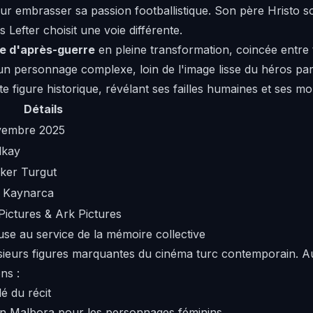
ur embrasser sa passion footballistique. Son père Hristo so
is Lefter choisit une voie différente.
e d'après-guerre
en pleine transformation, coincée entre t
 personnage complexe, loin de l'image lisse du héros par
te figure historique, révélant ses failles humaines et ses m
Détails
vembre 2025
lkay
lker Turgut
 Kaynarca
ictures & Ark Pictures
euse au service de la mémoire collective
usieurs figures marquantes du cinéma turc contemporain. 
ns :
é du récit
an Malbora pour les personnages féminins