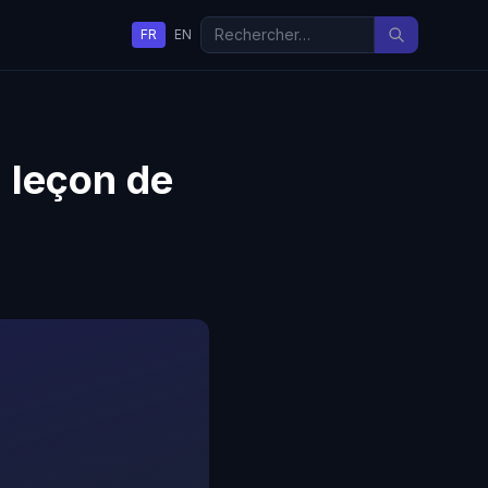
FR
EN
a leçon de