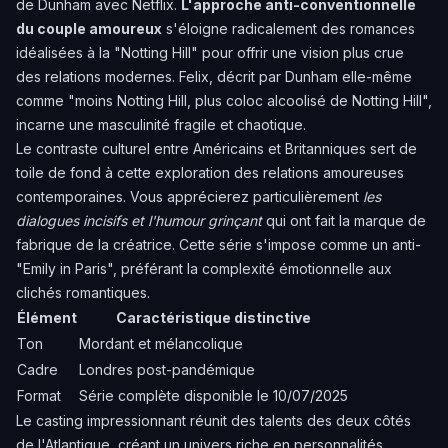
de Dunham avec Netflix.
L'approche anti-conventionnelle
du couple amoureux
s'éloigne radicalement des romances
idéalisées à la "Notting Hill" pour offrir une vision plus crue
des relations modernes. Felix, décrit par Dunham elle-même
comme "moins Notting Hill, plus coloc alcoolisé de Notting Hill",
incarne une masculinité fragile et chaotique.
Le contraste culturel entre Américains et Britanniques sert de
toile de fond à cette exploration des relations amoureuses
contemporaines. Vous apprécierez particulièrement
les
dialogues incisifs et l'humour grinçant
qui ont fait la marque de
fabrique de la créatrice. Cette série s'impose comme un anti-
"Emily in Paris", préférant la complexité émotionnelle aux
clichés romantiques.
Élément
Caractéristique distinctive
Ton
Mordant et mélancolique
Cadre
Londres post-pandémique
Format
Série complète disponible le 10/07/2025
Le casting impressionnant réunit des talents des deux côtés
de l'Atlantique, créant un univers riche en personnalités