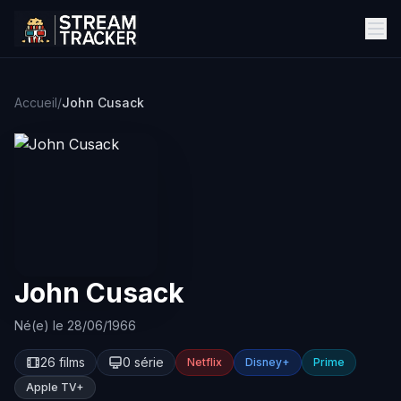
Accueil
/
John Cusack
John Cusack
Né(e) le 28/06/1966
26 films
0 série
Netflix
Disney+
Prime
Apple TV+