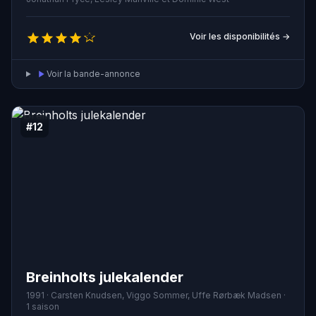
Voir les disponibilités →
Voir la bande-annonce
#12
Breinholts julekalender
1991 · Carsten Knudsen, Viggo Sommer, Uffe Rørbæk Madsen ·
1 saison