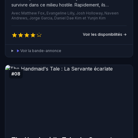
survivre dans ce milieu hostile. Rapidement, ils
découvrent qu'une menace mystérieuse pèse sur l'île...
Avec Matthew Fox, Evangeline Lilly, Josh Holloway, Naveen
Andrews, Jorge Garcia, Daniel Dae Kim et Yunjin Kim
Voir les disponibilités →
Voir la bande-annonce
#08