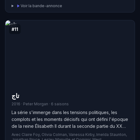
Voir la bande-annonce
#11
تاج
2016 · Peter Morgan · 6 saisons
La série s'immerge dans les tensions politiques, les
complots et les moments décisifs qui ont défini l'époque
de la reine Élisabeth II durant la seconde partie du XXe
siècle.
Avec Claire Foy, Olivia Colman, Vanessa Kirby, Imelda Staunton,
Jonathan Pryce, Lesley Manville et Dominic West