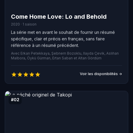
Come Home Love: Lo and Behold
2020 · 1 saison
La série met en avant le souhait de fournir un résumé
spécifique, clair et précis en français, sans faire
référence à un résumé précédent.
Avec Erkan Petekkaya, Şebnem Bozoklu, Ilayda Çevik, Aslıhan
Malbora, Öykü Gürman, Ertan Saban et Altan Gördüm
Voir les disponibilités →
#02