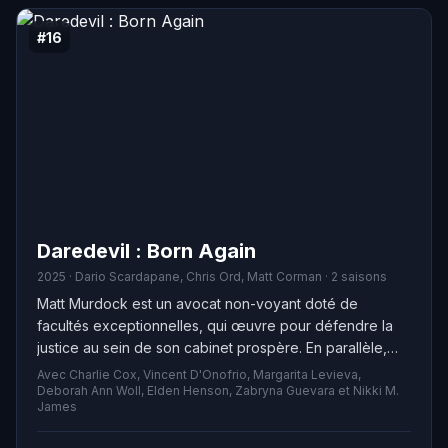
#16
Daredevil : Born Again
2025 · Dario Scardapane, Chris Ord, Matt Corman · 2 saisons
Matt Murdock est un avocat non-voyant doté de
facultés exceptionnelles, qui œuvre pour défendre la
justice au sein de son cabinet prospère. En parallèle,
Wilson Fisk, ex-patron de la pègre, s'efforce
Avec Charlie Cox, Vincent D'Onofrio, Margarita Levieva,
d'atteindre ses ambitions politiques dans la ville de New
Deborah Ann Woll, Elden Henson, Zabryna Guevara et Nikki M.
James
York. Alors que leurs passés refont surface, les deux
protagonistes semblent inéluctablement destinés à