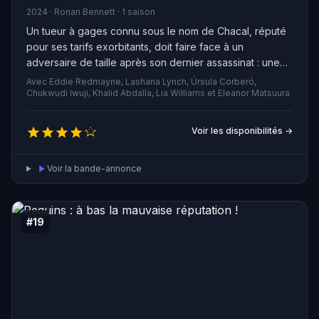
2024 · Ronan Bennett · 1 saison
Un tueur à gages connu sous le nom de Chacal, réputé
pour ses tarifs exorbitants, doit faire face à un
adversaire de taille après son dernier assassinat : une
officier du renseignement britannique déterminée à le
Avec Eddie Redmayne, Lashana Lynch, Úrsula Corberó,
capturer. S'engage alors un jeu haletant de chat et de
Chukwudi Iwuji, Khalid Abdalla, Lia Williams et Eleanor Matsuura
souris qui les entraîne à travers l'Europe, laissant
derrière eux un sillage de chaos.
Voir les disponibilités →
Voir la bande-annonce
#19