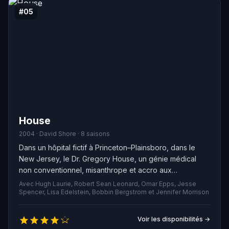
#05
House
2004 · David Shore · 8 saisons
Dans un hôpital fictif à Princeton–Plainsboro, dans le
New Jersey, le Dr. Gregory House, un génie médical
non conventionnel, misanthrope et accro aux
médicaments, dirige une équipe de diagnosticiens.
Avec Hugh Laurie, Robert Sean Leonard, Omar Epps, Jesse
Spencer, Lisa Edelstein, Bobbin Bergstrom et Jennifer Morrison
Voir les disponibilités →