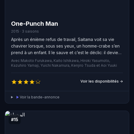
One-Punch Man
2015 · 3 saisons
Après un énième refus de travail, Saitama voit sa vie
chavirer lorsque, sous ses yeux, un homme-crabe s’en
prend à un enfant. Il le sauve et c’est le déclic: il devient
super-héros. Mais pas vraiment comme les autres. C’est
Avec Makoto Furukawa, Kaito Ishikawa, Hiroki Yasumoto,
un anti-héros complètement à côté de la plaque. Son
Kazuhiro Yamaji, Yuichi Nakamura, Kenjiro Tsuda et Aoi Yuuki
pouvoir : vaincre n’importe quel adversaire d’un seul
coup de poing. Quelle lassitude d’être aussi puissant…
Voir les disponibilités →
Saitama parviendra-t-il à retrouver l’ivresse du combat
en croisant un adversaire à sa hauteur ?
Voir la bande-annonce
#15