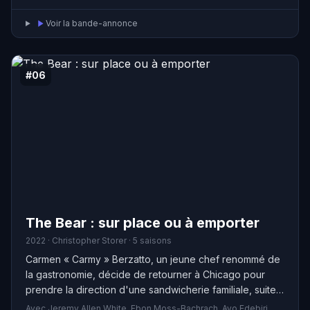
Voir la bande-annonce
#06
The Bear : sur place ou à emporter
2022 · Christopher Storer · 5 saisons
Carmen « Carmy » Berzatto, un jeune chef renommé de
la gastronomie, décide de retourner à Chicago pour
prendre la direction d'une sandwicherie familiale, suite à
un tragique décès dans sa famille. Plongé dans un
Avec Jeremy Allen White, Ebon Moss-Bachrach, Ayo Edebiri,