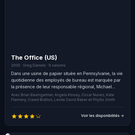
The Office (US)
2005 · Greg Daniels · 9 saisons
Dans une usine de papier située en Pennsylvanie, la vie
quotidienne des employés de bureau est marquée par
la présence de leur responsable régional, Michael
Scott. Convaincu d'être l'homme le plus amusant de
Avec Brian Baumgartner, Angela Kinsey, Oscar Nunez, Kate
l'entreprise, Michael ignore que ses employés
Flannery, Creed Bratton, Leslie David Baker et Phyllis Smith
supportent son comportement principalement parce
qu'il détient le pouvoir financier. Bien qu'il s'efforce de
Voir les disponibilités →
se montrer sympathique et apprécié, il est en réalité
perçu comme pitoyable par ceux avec qui il travaille.