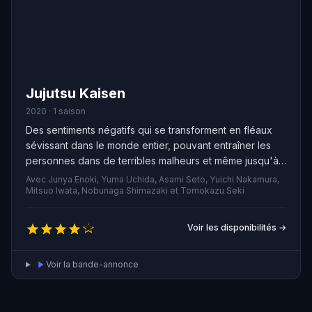
Jujutsu Kaisen
2020 · 1 saison
Des sentiments négatifs qui se transforment en fléaux
sévissant dans le monde entier, pouvant entraîner les
personnes dans de terribles malheurs et même jusqu'à
la mort. Pour exorciser ces créatures, il faut un autre
Avec Junya Enoki, Yuma Uchida, Asami Seto, Yuichi Nakamura,
fléau. Yuji Itadori, un lycéen ordinaire mais doté d'une
Mitsuo Iwata, Nobunaga Shimazaki et Tomokazu Seki
force physique hors du commun, devient lui-même un
fléau après avoir mangé un des doigts du démon à
Voir les disponibilités →
deux visages pour sauver un ami attaqué. Il partage
alors son corps avec le démon…
Voir la bande-annonce