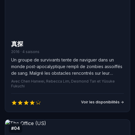
真探
2016 · 4 saisons
Un groupe de survivants tente de naviguer dans un
monde post-apocalyptique rempli de zombies assoiffés
de sang. Malgré les obstacles rencontrés sur leur
chemin, ils doivent rester forts et soudés pour survivre
Avec Chen Hanwei, Rebecca Lim, Desmond Tan et Yûsuke
dans cet environnement hostile.
Fukuchi
Voir les disponibilités →
#04