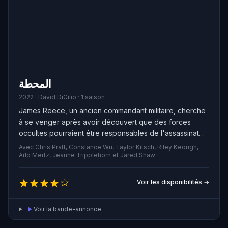
المحطة
2022 · David DiGilio · 1 saison
James Reece, un ancien commandant militaire, cherche
à se venger après avoir découvert que des forces
occultes pourraient être responsables de l'assassinat
de tous les membres de son escadron. Libéré de ses
Avec Chris Pratt, Constance Wu, Taylor Kitsch, Riley Keough,
obligations militaires, il utilise les compétences acquises
Arlo Mertz, Jeanne Tripplehorn et Jared Shaw
au cours de ses deux décennies de service pour
poursuivre sans relâche ceux qu'il tient pour
Voir les disponibilités →
responsables.
Voir la bande-annonce