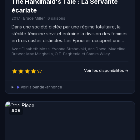
The Handmaid's Tale : La Servante
écarlate
2017 · Bruce Miller · 6 saisons
Dans une société dictée par une régime totalitaire, la
stérilité féminine sévit et entraîne la division des femmes
en trois castes distinctes. Les Épouses occupent une
position dominante au sein du foyer, tandis que les
Avec Elisabeth Moss, Yvonne Strahovski, Ann Dowd, Madeline
Marthas s'occupent de l'entretien de la maison. Les
Brewer, Max Minghella, O.T. Fagbenle et Samira Wiley
Servantes, quant à elles, ont pour rôle essentiel la
reproduction.
Voir les disponibilités →
Voir la bande-annonce
#09