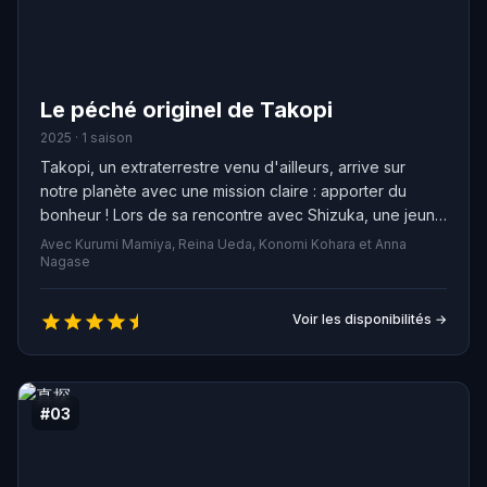
Le péché originel de Takopi
2025 · 1 saison
Takopi, un extraterrestre venu d'ailleurs, arrive sur
notre planète avec une mission claire : apporter du
bonheur ! Lors de sa rencontre avec Shizuka, une jeune
élève au visage tristement mélancolique, il décide de
Avec Kurumi Mamiya, Reina Ueda, Konomi Kohara et Anna
tout faire pour illuminer sa vie à l'aide de ses "gadgets
Nagase
du bonheur". Cependant, il ne tarde pas à découvrir la
sombre réalité de l'environnement dans lequel vit la
Voir les disponibilités →
jeune fille, réalisant que ses simples gadgets ne suffiront
pas pour l'aider à atteindre la joie véritable...
#03