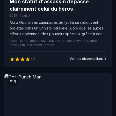
Mon statut d'assassin dépasse
clairement celui du héros.
2025 · 1 saison
Akira Oda et ses camarades de lycée se retrouvent
projetés dans un univers parallèle. Alors que les autres
élèves obtiennent des pouvoirs spéciaux grâce à cette
convocation, Akira n’obtient que des capacités d’un
Avec Takeo Otsuka, Saku Mizuno, Junichi Suwabe, Sanae
assassin plutôt médiocre. Pour autant, son rôle finit par
Kobayashi et Konomi Tamura
dépasser celui de héros, la vocation la plus puissante.
Au fil de ses soupçons sur le fait que le roi serait à
Voir les disponibilités →
l’origine de cette convocation, Akira est faussement
accusé d’un crime et contraint de fuir.
#14