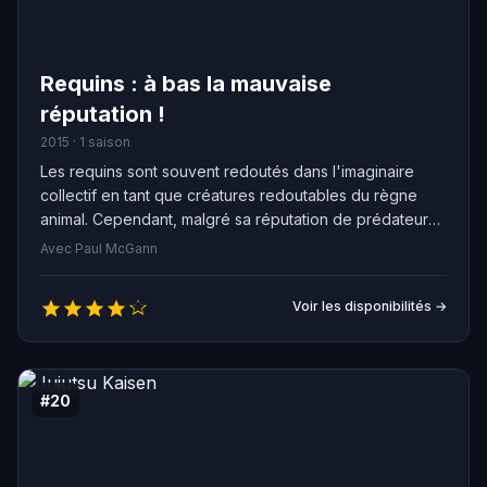
Requins : à bas la mauvaise
réputation !
2015 · 1 saison
Les requins sont souvent redoutés dans l'imaginaire
collectif en tant que créatures redoutables du règne
animal. Cependant, malgré sa réputation de prédateur
impitoyable, le grand requin blanc est en réalité bien
Avec Paul McGann
plus intelligent et moins carnassier qu'on pourrait le
penser. Avec ses deux tonnes, ses dents acérées et
Voir les disponibilités →
son corps fuselé, il se nourrit principalement de
phoques, d'éléphants de mer et d'autres animaux
marins.
#20