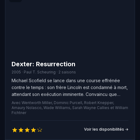
Dexter: Resurrection
2005 · Paul T. Scheuring · 2 saisons
Michael Scofield se lance dans une course effrénée
contre le temps : son frère Lincoln est condamné à mort,
attendant son exécution imminente. Convaincu que
Lincoln est innocent mais démuni face au peu de
Avec Wentworth Miller, Dominic Purcell, Robert Knepper,
recours disponibles, Michael choisit de se faire
Amaury Nolasco, Wade Williams, Sarah Wayne Callies et William
Fichtner
emprisonner volontairement à Fox River, dans le but de
planifier leur fuite de cette prison de haute sécurité.
Voir les disponibilités →