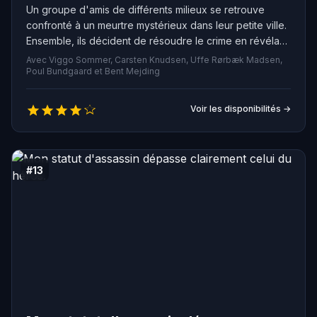
Un groupe d'amis de différents milieux se retrouve
confronté à un meurtre mystérieux dans leur petite ville.
Ensemble, ils décident de résoudre le crime en révélant
progressivement les secrets sombres de leur
Avec Viggo Sommer, Carsten Knudsen, Uffe Rørbæk Madsen,
communauté et en affrontant leurs propres démons
Poul Bundgaard et Bent Mejding
intérieurs. Entre trahisons, mensonges et révélations
choquantes, ils découvrent que la vérité peut être plus
Voir les disponibilités →
destructrice que prévu.
#13