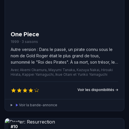
One Piece
1999 · 3 saisons
Autre version : Dans le passé, un pirate connu sous le
nom de Gold Roger était le plus grand de tous,
surnommé le "Roi des Pirates". À sa mort, son trésor, le
"One Piece", d'une valeur inestimable, a été caché sur
Avec Akemi Okamura, Mayumi Tanaka, Kazuya Nakai, Hiroaki
la "Grand Line". De nombreux pirates ont essayé de le
Hirata, Kappei Yamaguchi, Ikue Otani et Yuriko Yamaguchi
trouver, mais sont tous morts avant de l'atteindre.
Monkey D. Luffy a pour ambition de découvrir ce trésor
Voir les disponibilités →
et devenir le nouveau "Roi des Pirates". Après avoir
mangé un fruit du démon, il a acquis des pouvoirs qui
Voir la bande-annonce
l'aideront dans sa quête. Il doit cependant former un
équipage pour partir à l'aventure !
#10