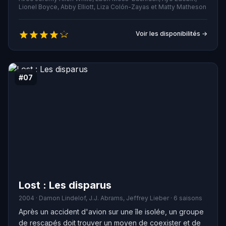
univers bien différent de celui auquel il est habitué,
Lionel Boyce, Abby Elliott, Liza Colón-Zayas et Matty Matheson
Carmy doit jongler entre les réalités accablantes d'une
petite entreprise, un personnel de cuisine à la fois
Voir les disponibilités →
volontaire et récalcitrant, et des relations familiales
tendues. Tout cela tandis qu'il cherche à surmonter
l'impact du suicide de son frère.
#07
Lost : Les disparus
2004 · Damon Lindelof, J.J. Abrams, Jeffrey Lieber · 6 saisons
Après un accident d'avion sur une île isolée, un groupe
de rescapés doit trouver un moyen de coexister et de