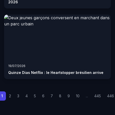
2026
19/07/2026
Quinze Dias Netflix : le Heartstopper brésilien arrive
1
2
3
4
5
6
7
8
9
10
...
445
446