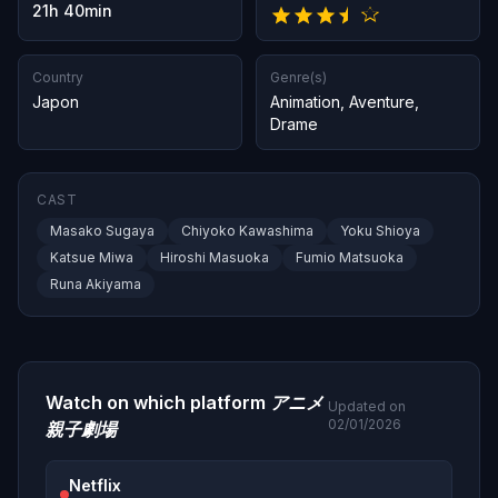
21h 40min
Country
Genre(s)
Japon
Animation
,
Aventure
,
Drame
CAST
Masako Sugaya
Chiyoko Kawashima
Yoku Shioya
Katsue Miwa
Hiroshi Masuoka
Fumio Matsuoka
Runa Akiyama
Watch on which platform
アニメ
Updated on
02/01/2026
親子劇場
Netflix