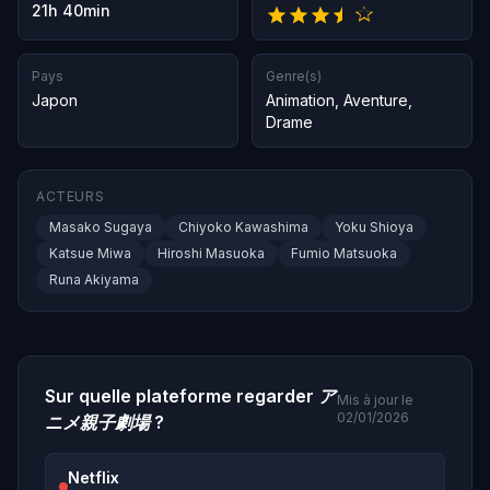
21h 40min
Pays
Genre(s)
Japon
Animation
,
Aventure
,
Drame
ACTEURS
Masako Sugaya
Chiyoko Kawashima
Yoku Shioya
Katsue Miwa
Hiroshi Masuoka
Fumio Matsuoka
Runa Akiyama
Sur quelle plateforme regarder
ア
Mis à jour le
02/01/2026
ニメ親子劇場
?
Netflix