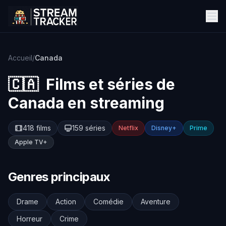
Accueil
/
Canada
🇨🇦
Films et séries de
Canada
en streaming
418 films
159 séries
Netflix
Disney+
Prime
Apple TV+
Genres principaux
Drame
Action
Comédie
Aventure
Horreur
Crime