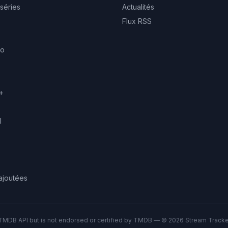
 séries
Actualités
Flux RSS
eo
+
l
ajoutées
TMDB API but is not endorsed or certified by TMDB — © 2026 Stream Tracker