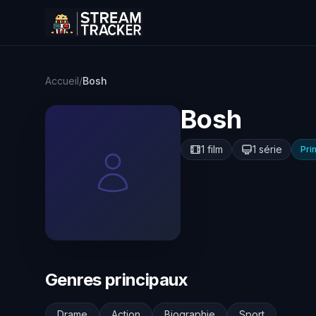
Accueil
/
Bosh
Bosh
1 film
1 série
Pri
Genres principaux
Drame
Action
Biographie
Sport