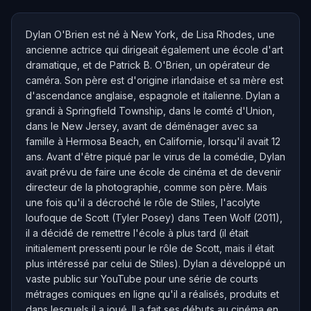
Dylan O'Brien est né à New York, de Lisa Rhodes, une
ancienne actrice qui dirigeait également une école d'art
dramatique, et de Patrick B. O'Brien, un opérateur de
caméra. Son père est d'origine irlandaise et sa mère est
d'ascendance anglaise, espagnole et italienne. Dylan a
grandi à Springfield Township, dans le comté d'Union,
dans le New Jersey, avant de déménager avec sa
famille à Hermosa Beach, en Californie, lorsqu'il avait 12
ans. Avant d'être piqué par le virus de la comédie, Dylan
avait prévu de faire une école de cinéma et de devenir
directeur de la photographie, comme son père. Mais
une fois qu'il a décroché le rôle de Stiles, l'acolyte
loufoque de Scott (Tyler Posey) dans Teen Wolf (2011),
il a décidé de remettre l'école à plus tard (il était
initialement pressenti pour le rôle de Scott, mais il était
plus intéressé par celui de Stiles). Dylan a développé un
vaste public sur YouTube pour une série de courts
métrages comiques en ligne qu'il a réalisés, produits et
dans lesquels il a joué. Il a fait ses débuts au cinéma en