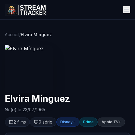
Accueil
/
Elvira Mínguez
Elvira Mínguez
Né(e) le 23/07/1965
2 films
0 série
Disney+
Prime
Apple TV+