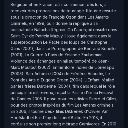
Belgique et en France, où il commence, dès lors, à
recevoir des propositions de tournage. Il tourne ensuite
sous la direction de François Ozon dans Les Amants
criminels, en 1999, où il donne la réplique à sa
compatriote Natacha Régnier. On l'aperçoit ensuite dans
Saint-Cyr de Patricia Mazuy. Il joue également dans la
superproduction Le Pacte des loups de Christophe
Gans (2001), dans Le Pornographe de Bertrand Bonello
(2001), La Guerre à Paris de Yolande Zauberman,
Violence des échanges en milieu tempéré de Jean-
Marc Moutout (2002), En territoire indien de Lionel Epp
(2003), San-Antonio (2004) de Frédéric Auburtin, Le
Pont des Arts d'Eugène Green (2004). L'Enfant, réalisé
par les frères Dardenne (2004), film dans lequel le rôle
principal lui est revenu, reçoit la Palme d'or au Festival
de Cannes 2005. Il pose pour les artistes Pierre et Gilles,
pour des photos inspirées du film Les Amants criminels.
En 2006, il tourne deux films Dikkenek d'Olivier Van
Hoofstadt et Fair Play de Lionel Bailliu. En 2018, il
coréalise son premier long métrage Carnivores. En 2010