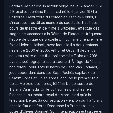
Jérémie Renier est un acteur belge, né le 6 janvier 1981
à Bruxelles. Jérémie Renier est né le 6 janvier 1981 à
Bruxelles. Demi-frère du comédien Yannick Renier, il
s’intéresse très tôt au monde du spectacle. Il suit des
cours de théâtre et de mime à Bruxelles, effectue des
stages de vacances à la Rétine de Plateau et fréquente
l'école de cirque de Bruxelles. Il fut marié une première
fois à Hélène Helinck, avec laquelle il a deux enfants
nés entre 2000 et 2005, Arthur et Oscar. Il devient à
nouveau père d'une fille, prénommée Élisha en 2018,
avec la scénographe Laura Leonard. À l'âge de 10 ans,
non retenu pour Toto le héros de Jaco Van Dormael, il
joue cependant dans Les Sept Péchés capitaux de
Beatriz Flores et, un an après, occupe le premier rôle
de La Mélodie des héros, téléfilm belgo-suisse de
Tiziana Caminada. On le voit sur les planches, en
Pinocchio, au théâtre royal de Mons, ainsi qu’à la
télévision belge. Sa consécration vient lorsqu'il a 15 ans
dans le film des frères Dardenne La Promesse, aux
côtés d’Olivier Gourmet. Son interprétation est saluée en