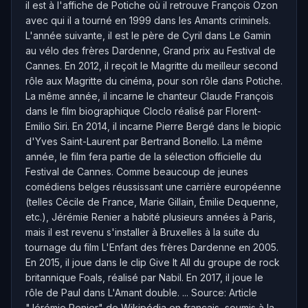
il est à l'affiche de Potiche où il retrouve François Ozon
avec qui il a tourné en 1999 dans les Amants criminels.
L'année suivante, il est le père de Cyril dans Le Gamin
au vélo des frères Dardenne, Grand prix au Festival de
Cannes. En 2012, il reçoit le Magritte du meilleur second
rôle aux Magritte du cinéma, pour son rôle dans Potiche.
La même année, il incarne le chanteur Claude François
dans le film biographique Cloclo réalisé par Florent-
Emilio Siri. En 2014, il incarne Pierre Bergé dans le biopic
d'Yves Saint-Laurent par Bertrand Bonello. La même
année, le film fera partie de la sélection officielle du
Festival de Cannes. Comme beaucoup de jeunes
comédiens belges réussissant une carrière européenne
(telles Cécile de France, Marie Gillain, Émilie Dequenne,
etc.), Jérémie Renier a habité plusieurs années à Paris,
mais il est revenu s'installer à Bruxelles à la suite du
tournage du film L'Enfant des frères Dardenne en 2005.
En 2015, il joue dans le clip Give It All du groupe de rock
britannique Foals, réalisé par Nabil. En 2017, il joue le
rôle de Paul dans L'Amant double. ... Source: Article
"Jérémie Renier" de Wikipédia en français, soumis à la