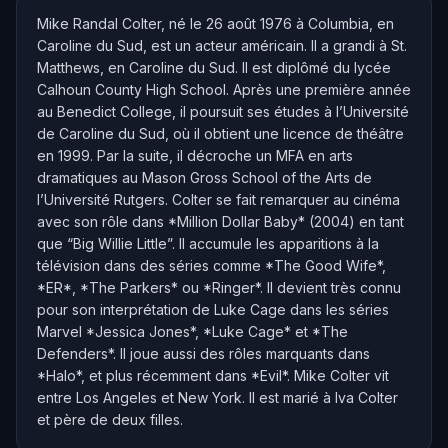
Mike Randal Colter, né le 26 août 1976 à Columbia, en
Caroline du Sud, est un acteur américain. Il a grandi à St.
Matthews, en Caroline du Sud. Il est diplômé du lycée
Calhoun County High School. Après une première année
au Benedict College, il poursuit ses études à l’Université
de Caroline du Sud, où il obtient une licence de théâtre
en 1999. Par la suite, il décroche un MFA en arts
dramatiques au Mason Gross School of the Arts de
l’Université Rutgers. Colter se fait remarquer au cinéma
avec son rôle dans *Million Dollar Baby* (2004) en tant
que “Big Willie Little”. Il accumule les apparitions à la
télévision dans des séries comme *The Good Wife*,
*ER*, *The Parkers* ou *Ringer*. Il devient très connu
pour son interprétation de Luke Cage dans les séries
Marvel *Jessica Jones*, *Luke Cage* et *The
Defenders*. Il joue aussi des rôles marquants dans
*Halo*, et plus récemment dans *Evil*. Mike Colter vit
entre Los Angeles et New York. Il est marié à Iva Colter
et père de deux filles.