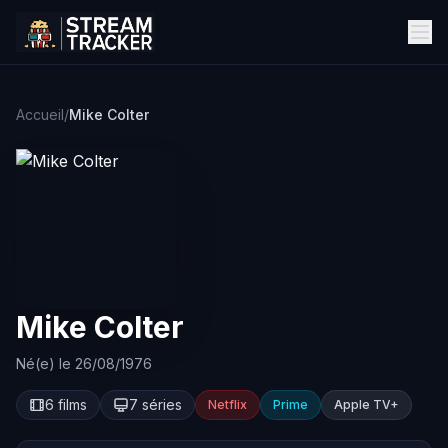
Accueil
/
Mike Colter
Mike Colter
Né(e) le 26/08/1976
6 films
7 séries
Netflix
Prime
Apple TV+