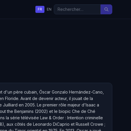
FR
EN
 et d'un père cubain, Óscar Gonzalo Hernández-Cano,
Floride. Avant de devenir acteur, il jouait de la
 Juilliard en 2005. Le premier rôle majeur d'Isaac a
About the Benjamins (2002) et le biopic Che de Ché
ns la série télévisée Law & Order : Intention criminelle
008), aux côtés de Leonardo DiCaprio et Russell Crowe ;
nne du Timor oriental en 1975. En 2013, Oscar a joué