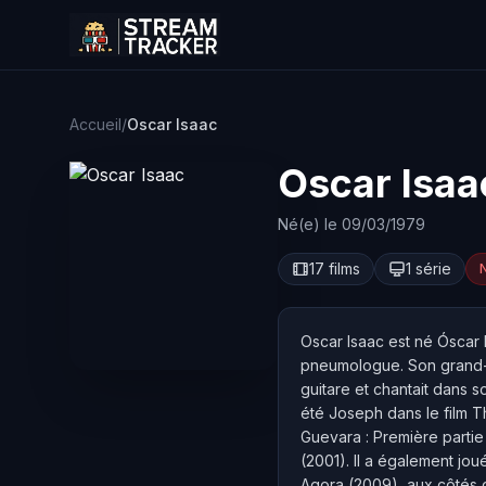
Accueil
/
Oscar Isaac
Oscar Isaa
Né(e) le 09/03/1979
17 films
1 série
N
Oscar Isaac est né Óscar
pneumologue. Son grand-pèr
guitare et chantait dans s
été Joseph dans le film Th
Guevara : Première partie 
(2001). Il a également jo
Agora (2009), aux côtés d