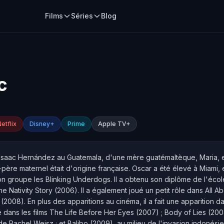
Films
Séries
Blog
c
etflix
Disney+
Prime
Apple TV+
 Isaac Hernández au Guatemala, d'une mère guatémaltèque, Maria,
e maternel était d'origine française. Oscar a été élevé à Miami, en 
on groupe les Blinking Underdogs. Il a obtenu son diplôme de l'école
e Nativity Story (2006). Il a également joué un petit rôle dans All 
(2008). En plus des apparitions au cinéma, il a fait une apparition da
ué dans les films The Life Before Her Eyes (2007) ; Body of Lies (2
e Rachel Weisz ; et Balibo (2009), au milieu de l'invasion indonésie