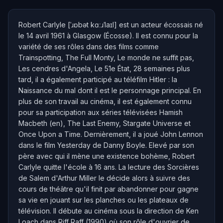
Robert Carlyle [ˈɹɒbət kɑːɹˈlaɪl] est un acteur écossais né
le 14 avril 1961 à Glasgow (Écosse). Il est connu pour la
variété de ses rôles dans des films comme
Trainspotting, The Full Monty, Le monde ne suffit pas,
Les cendres d'Angela, Le 51e État, 28 semaines plus
tard, il a également participé au téléfilm Hitler : la
Naissance du mal dont il est le personnage principal. En
plus de son travail au cinéma, il est également connu
pour sa participation aux séries télévisées Hamish
Macbeth (en), The Last Enemy, Stargate Universe et
Once Upon a Time. Dernièrement, il a joué John Lennon
dans le film Yesterday de Danny Boyle. Elevé par son
père avec qui il mène une existence bohème, Robert
Carlyle quitte l'école à 16 ans. La lecture des Sorcières
de Salem d'Arthur Miller le décide alors à suivre des
cours de théâtre qu'il finit par abandonner pour gagne
sa vie en jouant sur les planches ou les plateaux de
télévision. Il débute au cinéma sous la direction de Ken
Loach dans Riff Raff (1990) où son rôle d'ouvrier de