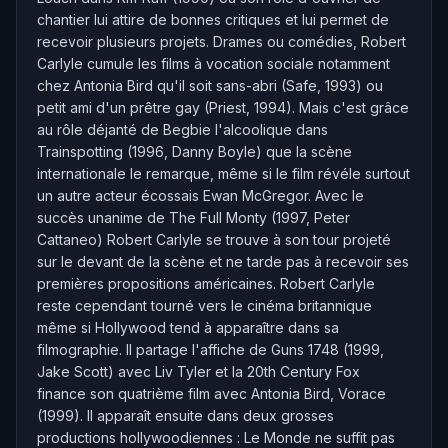
chantier lui attire de bonnes critiques et lui permet de
recevoir plusieurs projets. Drames ou comédies, Robert
Carlyle cumule les films à vocation sociale notamment
chez Antonia Bird qu'il soit sans-abri (Safe, 1993) ou
petit ami d'un prêtre gay (Priest, 1994). Mais c'est grâce
au rôle déjanté de Begbie l'alcoolique dans
Trainspotting (1996, Danny Boyle) que la scène
internationale le remarque, même si le film révéle surtout
un autre acteur écossais Ewan McGregor. Avec le
succès unanime de The Full Monty (1997, Peter
Cattaneo) Robert Carlyle se trouve à son tour projeté
sur le devant de la scène et ne tarde pas à recevoir ses
premières propositions américaines. Robert Carlyle
reste cependant tourné vers le cinéma britannique
même si Hollywood tend à apparaître dans sa
filmographie. Il partage l'affiche de Guns 1748 (1999,
Jake Scott) avec Liv Tyler et la 20th Century Fox
finance son quatrième film avec Antonia Bird, Vorace
(1999). Il apparaît ensuite dans deux grosses
productions hollywoodiennes : Le Monde ne suffit pas