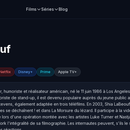
Films
Séries
Blog
uf
Netflix
Disney+
Prime
Apple TV+
r, humoriste et réalisateur américain, né le 11 juin 1986 à Los Ange
riste de stand-up, il est devenu populaire auprès du jeune public a
evens, également adaptée en trois téléfilms. En 2003, Shia LaBeouf f
es se déchaînent ! et dans La Morsure du lézard. Il participe à la vid
tre lors d'une opération montée avec les artistes Luke Turner et Nas
 l'intégralité de sa filmographie. Les internautes peuvent, s'ils le
es réactions.