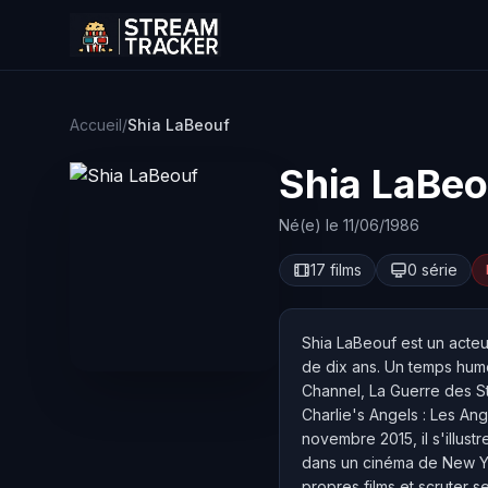
Accueil
/
Shia LaBeouf
Shia LaBeo
Né(e) le 11/06/1986
17 films
0 série
Shia LaBeouf est un acteu
de dix ans. Un temps humo
Channel, La Guerre des St
Charlie's Angels : Les Ang
novembre 2015, il s'illus
dans un cinéma de New York
propres films et scruter s