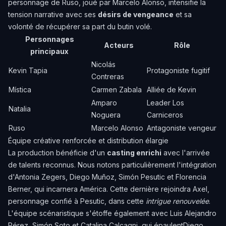
personnage de Ruso, joué par Marcelo Alonso, intensifie la
tension narrative avec ses
désirs de vengeance
et sa
volonté de récupérer sa part du butin volé.
Personnages
Acteurs
Rôle
principaux
Nicolás
Kevin Tapia
Protagoniste fugitif
Contreras
Mística
Carmen Zabala
Alliée de Kevin
Amparo
Leader Los
Natalia
Noguera
Carniceros
Ruso
Marcelo Alonso
Antagoniste vengeur
Équipe créative renforcée et distribution élargie
La production bénéficie d'un
casting enrichi
avec l'arrivée
de talents reconnus. Nous notons particulièrement l'intégration
d'Antonia Zegers, Diego Muñoz, Simón Pesutic et Florencia
Berner, qui incarnera América. Cette dernière rejoindra Axel,
personnage confié à Pesutic, dans cette
intrigue renouvelée
.
L'équipe scénaristique s'étoffe également avec Luis Alejandro
Pérez, Simón Soto et Catalina Calcagni, qui épaulentDiego