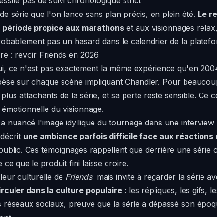
ssite pas de suivi chronologique strict
de série que l'on lance sans plan précis, en plein été.
Le r
ne période propice aux marathons
et aux visionnages rela
probablement pas un hasard dans le calendrier de la platef
re : revoir Friends en 2026
i, ce n'est pas exactement la même expérience qu'en 200
èse sur chaque scène impliquant Chandler. Pour beaucoup
plus attachants de la série, et sa perte reste sensible. Ce
 émotionnelle du visionnage.
a nuancé l'image idyllique du tournage dans une intervie
 décrit
une ambiance parfois difficile face aux réactions
public. Ces témoignages rappellent que derrière une série cu
 ce que le produit fini laisse croire.
leur culturelle de
Friends
, mais invite à regarder la série a
rculer dans la culture populaire
: les répliques, les gifs, 
 réseaux sociaux, preuve que la série a dépassé son époque