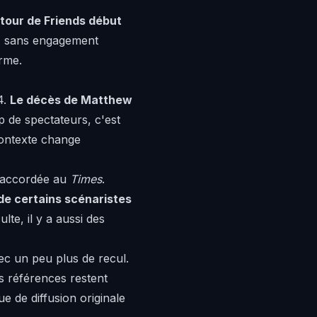
etour de Friends début
x, sans engagement
orme.
4.
Le décès de Matthew
 de spectateurs, c'est
 contexte change
w accordée au
Times
.
 de certains scénaristes
lte, il y a aussi des
vec un peu plus de recul.
les références restent
 de diffusion originale