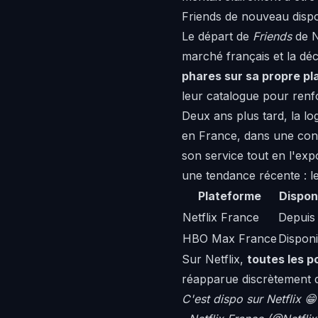
Friends de nouveau dispo
Le départ de
Friends
de N
marché français et la déc
phares sur sa propre p
leur catalogue pour renf
Deux ans plus tard, la l
en France, dans une conf
son service tout en l'exp
une tendance récente : les
Plateforme
Dispon
Netflix France
Depuis 
HBO Max France
Disponi
Sur Netflix,
toutes les p
réapparue discrètement d
C'est dispo sur Netflix 😁