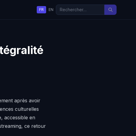
FR
EN
tégralité
ement après avoir
ences culturelles
e, accessible en
streaming, ce retour