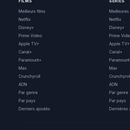
FILMS
SÉRIES
Meilleurs films
Meilleures
Netflix
Netflix
Disney+
Disney+
Prime Video
Prime Vid
Apple TV+
Apple TV+
Canal+
Canal+
Paramount+
Paramount
Max
Max
Crunchyroll
Crunchyrol
ADN
ADN
Par genre
Par genre
Par pays
Par pays
Derniers ajoutés
Dernières 