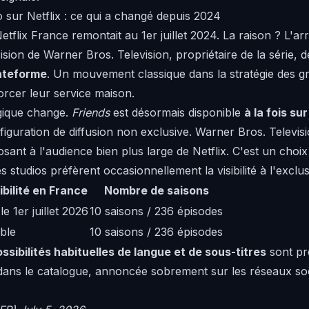
 sur Netflix : ce qui a changé depuis 2024
etflix France remontait au 1er juillet 2024. La raison ? L'a
ision de Warner Bros. Television, propriétaire de la série, 
lateforme
. Un mouvement classique dans la stratégie des gr
orcer leur service maison.
ogique change.
Friends
est désormais disponible
à la fois su
iguration de diffusion non exclusive. Warner Bros. Televisi
osant à l'audience bien plus large de Netflix. C'est un choi
 studios préfèrent occasionnellement la visibilité à l'exclusi
ibilité en France
Nombre de saisons
le 1er juillet 2026
10 saisons / 236 épisodes
ble
10 saisons / 236 épisodes
ossibilités habituelles de langue et de sous-titres
sont pré
ans le catalogue, annoncée sobrement sur les réseaux soc