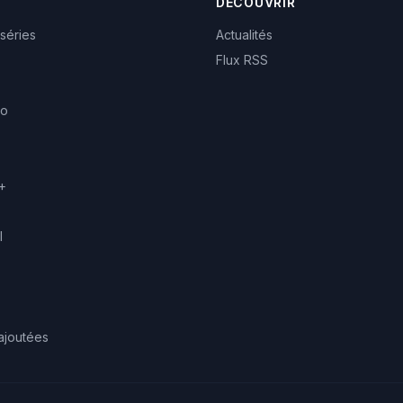
DÉCOUVRIR
 séries
Actualités
Flux RSS
eo
+
l
ajoutées