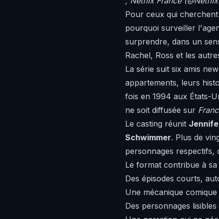
, Netflix France (@Netfli
Pour ceux qui cherchent à
pourquoi surveiller
l'age
surprendre, dans un sen
Rachel, Ross et les autre
La série suit six amis ne
appartements, leurs hist
fois en 1994 aux États-Un
ne soit diffusée sur
Franc
Le casting réunit
Jennife
Schwimmer
. Plus de vin
personnages respectifs, c
Le format contribue à sa 
Des épisodes courts, aut
Une mécanique comique s
Des personnages lisibles