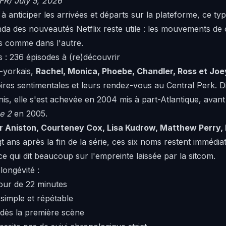
xFR) July 5, 2026
 anticiper les arrivées et départs sur la plateforme, ce type
nda des nouveautés Netflix
reste utile : les mouvements de
s comme dans l'autre.
s : 236 épisodes à (re)découvrir
w-yorkais,
Rachel, Monica, Phoebe, Chandler, Ross et Joe
oires sentimentales et leurs rendez-vous au Central Perk. D
is, elle s'est achevée en 2004 mis à part-Atlantique, avant
e 2
en 2005.
r Aniston, Courteney Cox, Lisa Kudrow, Matthew Perry,
gt ans après la fin de la série, ces six noms restent immédi
e qui dit beaucoup sur l'empreinte laissée par la sitcom.
longévité :
our de 22 minutes
imple et répétable
 dès la première scène