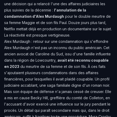
une décision qui a relancé l'une des affaires judiciaires les
plus suivies de la décennie :
l'annulation de la
condamnation d'Alex Murdaugh
pour le double meurtre de
sa femme Maggie et de son fils Paul. Douze jours plus tard,
Netflix mettait déjà en production un documentaire sur le sujet.
La réactivité est presque vertigineuse.
Alex Murdaugh : retour sur une condamnation qui s'effondre
Alex Murdaugh n'est pas un inconnu du public américain. Cet
ancien avocat de Caroline du Sud, issu d'une famille influente
dans la région de Lowcountry,
avait été reconnu coupable
en 2023
du meurtre de sa femme et de son fils. À ces faits
s'ajoutaient plusieurs condamnations dans des affaires
financières, pour lesquelles il avait plaidé coupable. Un profil
judiciaire accablant, une saga familiale digne d'un roman noir.
Mais son équipe de défense n'a jamais cessé de creuser. Elle
a mis en cause Becky Hill, greffière du comté de Colleton, en
l'accusant d'avoir exercé une influence sur le jury pendant le
procès. Un détail qui paraît secondaire mais qui, dans le droit
américain, suffit à fragiliser toute une procédure. Myra Crosby,