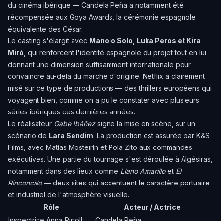
du cinéma ibérique — Candela Peña a notamment été
récompensée aux Goya Awards, la cérémonie espagnole
équivalente des César.
Le casting s'élargit avec
Manolo Solo, Luka Peros et Kira
Miró
, qui renforcent l'identité espagnole du projet tout en lui
donnant une dimension suffisamment internationale pour
convaincre au-delà du marché d'origine. Netflix a clairement
misé sur ce type de productions — des thrillers européens qui
voyagent bien, comme on a pu le constater avec plusieurs
séries ibériques ces dernières années.
Le réalisateur
Gabe Ibáñez
signe la mise en scène, sur un
scénario de
Lara Sendim
. La production est assurée par K&S
Films, avec Matías Mosteirín et Pola Zito aux commandes
exécutives. Une partie du tournage s'est déroulée à Algésiras,
notamment dans des lieux comme
Llano Amarillo
et
El
Rinconcillo
— deux sites qui accentuent le caractère portuaire
et industriel de l'atmosphère visuelle.
Rôle
Acteur / Actrice
Inspectrice Anna Ripoll
Candela Peña