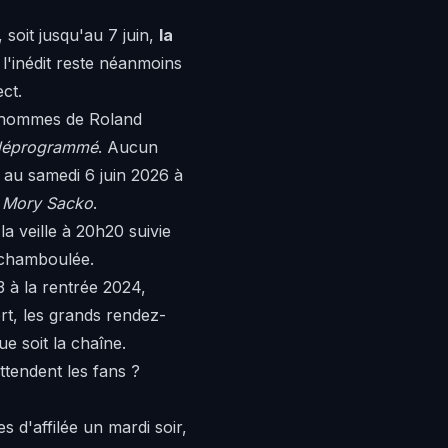
 soit jusqu'au 7 juin,
la
, l'inédit reste néanmoins
ct.
le hommes de Roland
 déprogrammé
. Aucun
n au samedi 6 juin 2026 à
c Mory Sacko
.
 la veille à 20h20 suivie
e chamboulée.
 à la rentrée 2024,
sort, les grands rendez-
e soit la chaîne.
tendent les fans ?
s d'affilée un mardi soir,