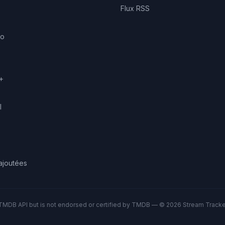
Flux RSS
eo
+
l
ajoutées
TMDB API but is not endorsed or certified by TMDB — © 2026 Stream Tracker