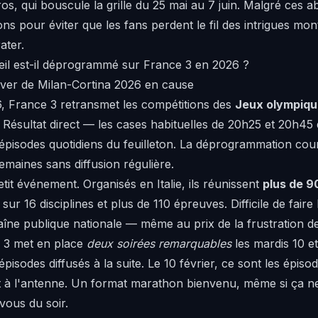
ros, qui bouscule la grille du 25 mai au 7 juin. Malgré ces 
ns pour éviter que les fans perdent le fil des intrigues montp
ater.
eil est-il déprogrammé sur France 3 en 2026 ?
iver de Milan-Cortina 2026 en cause
26, France 3 retransmet les compétitions des
Jeux olympique
Résultat direct — les cases habituelles de 20h25 et 20h45 di
épisodes quotidiens du feuilleton. La déprogrammation cour
emaines sans diffusion régulière.
it événement. Organisés en Italie, ils réunissent
plus de 9
sur 16 disciplines et plus de 110 épreuves. Difficile de faire
ne publique nationale — même au prix de la frustration des
 3 met en place
deux soirées remarquables
les mardis 10 et
pisodes diffusés à la suite. Le 10 février, ce sont les épis
 à l'antenne. Un format marathon bienvenu, même si ça n
ous du soir.