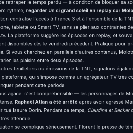
de rattraper le temps perdu — à condition de bloquer sa so
pre rythme,
regarder Un si grand soleil en replay sur Mol
cation centralise l'accès à France 3 et à l'ensemble de la T
e, tablette ou Smart TV, sans se plier aux contraintes de la
.tv. La plateforme suggère les épisodes en replay, et souv
ont disponibles dès le vendredi précédent. Pratique pour p
ué. Si vous cherchez en parallèle d'autres contenus, Molo
rier les plaisirs entre deux épisodes.
autres feuilletons ou émissions de la TNT, signalons égale
 la plateforme, qui s'impose comme un agrégateur TV très c
anquer pendant cette période
ous agace, c'est compréhensible — les personnages de Mon
ntense.
Raphaël Atlan a été arrêté
après avoir agressé Ma
r tué Isaure Dorin. Pendant ce temps,
Claudine et Becker
o
très attendue.
ituation se complique sérieusement. Florent le presse de t