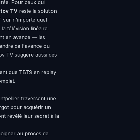
irée. Pour ceux qui
otov TV
reste la solution
NT sur n'importe quel
 télévision linéaire.
ent en avance — les
rendre de l'avance ou
tov TV suggère aussi des
ment que
TBT9 en replay
omplet.
tpellier traversent une
rgot pour acquérir un
nt révélé leur secret à la
émoigner au procès de