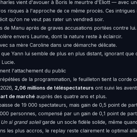
arles vient d'avouer à Boris le meurtre d'Eliott — avec un
gros risques à l'approche de ce même procès. Ces intrigues
cit qu'on ne veut pas rater un vendredi soir.
s de Manu après de graves accusations portées contre lui.
lère envers Laurine, dont la nature reste à éclaircir.
vec sa mère Caroline dans une démarche délicate.
ue Yann lui semble de plus en plus distant, ignorant que c
 Lucie.
ment l'attachement du public
répétées de la programmation, le feuilleton tient la corde 
 2026,
2,06 millions de téléspectateurs
ont suivi les aven
part de marché
auprès des quatre ans et plus.
baisse de 19 000 spectateurs, mais gain de 0,5 point de par
 000 personnes, compensé par un gain de 0,1 point de part
'
Un si grand soleil
garde un socle fidèle solide, même quand 
ns les plus accros, le replay reste clairement le optimal all