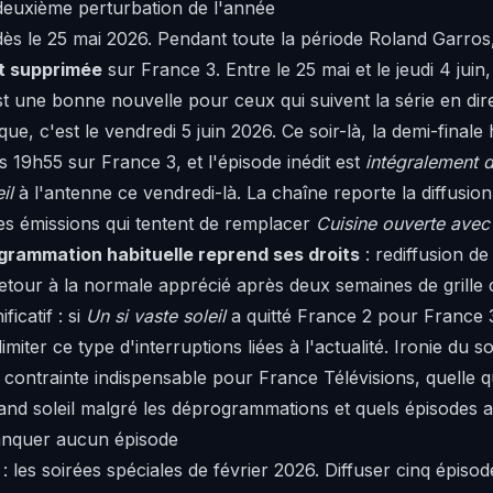
deuxième perturbation de l'année
 dès le 25 mai 2026. Pendant toute la période Roland Garros,
st supprimée
sur France 3. Entre le 25 mai et le jeudi 4 juin
 une bonne nouvelle pour ceux qui suivent la série en dire
que, c'est le vendredi 5 juin 2026. Ce soir-là, la demi-fina
 19h55 sur France 3, et l'épisode inédit est
intégralement
il
à l'antenne ce vendredi-là. La chaîne reporte la diffusio
des émissions qui tentent de remplacer
Cuisine ouverte ave
ogrammation habituelle reprend ses droits
: rediffusion de
retour à la normale apprécié après deux semaines de grill
ficatif : si
Un si vaste soleil
a quitté France 2 pour France 3
imiter ce type d'interruptions liées à l'actualité. Ironie du 
 contrainte indispensable pour France Télévisions, quelle qu
nd soleil malgré les déprogrammations et quels épisodes at
anquer aucun épisode
 les soirées spéciales de février 2026. Diffuser cinq épisode