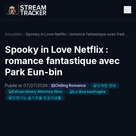
Actualités
Spooky in Love Netflix : romance fantastique avec Park Eun-bin
Spooky in Love Netflix :
romance fantastique avec
Park Eun-bin
Publié le 07/07/2026
Chilling Romance
오싹한 연애
Extraordinary Attorney Woo
La diva naufragée
언젠가는 슬기로울 전공의생활