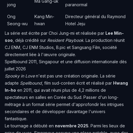
Ma Gang-uk
jong
paranormal
Ong
Kang Min-
Directeur général du Raymond
Seong-wu
hwan
Hotel Jeju
La série est écrite par Choi Jung-mi et réalisée par
Lee Min-
soo
, déjà crédité sur
Resident Playbook
. La production réunit
CJ ENM, CJ ENM Studios, B.pic et Sangsang Film, société
directement liée à l'œuvre originale.
Spellbound 2011, Singapour et une diffusion internationale dès
juillet 2026
Spooky in Love
n'est pas une création originale. La série
adapte
Spellbound
, film sud-coréen écrit et réalisé par
Hwang
In-ho
en 2011, qui avait réuni plus de 4,2 millions de
spectateurs en salles en Corée du Sud. Passer d'un long-
métrage à un format série permet d'approfondir les intrigues
secondaires et de développer davantage l'univers
fantastique.
Le tournage a débuté en
novembre 2025
. Parmi les lieux de
prise de vues, Singapour occupe une place notable, avec des