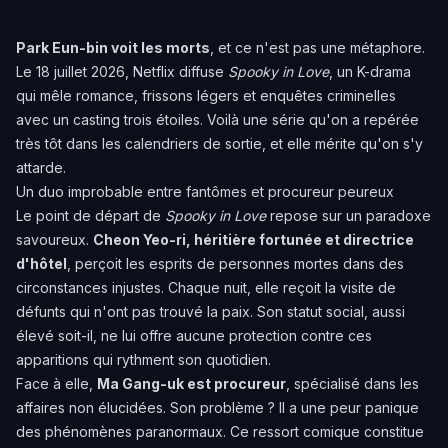
Park Eun-bin voit les morts
, et ce n'est pas une métaphore.
Le 18 juillet 2026, Netflix diffuse
Spooky in Love
, un K-drama
qui mêle romance, frissons légers et enquêtes criminelles
avec un casting trois étoiles. Voilà une série qu'on a repérée
très tôt dans les calendriers de sortie, et elle mérite qu'on s'y
attarde.
Un duo improbable entre fantômes et procureur peureux
Le point de départ de
Spooky in Love
repose sur un paradoxe
savoureux.
Cheon Yeo-ri, héritière fortunée et directrice
d'hôtel
, perçoit les esprits de personnes mortes dans des
circonstances injustes. Chaque nuit, elle reçoit la visite de
défunts qui n'ont pas trouvé la paix. Son statut social, aussi
élevé soit-il, ne lui offre aucune protection contre ces
apparitions qui rythment son quotidien.
Face à elle,
Ma Gang-uk est procureur
, spécialisé dans les
affaires non élucidées. Son problème ? Il a une peur panique
des phénomènes paranormaux. Ce ressort comique constitue