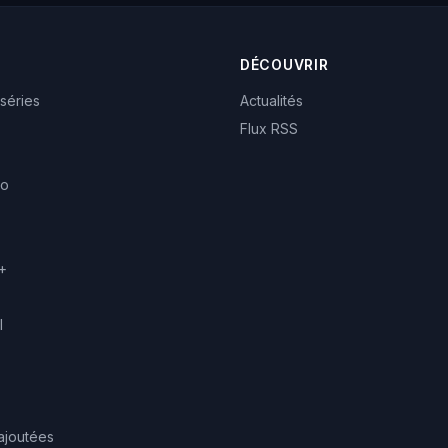
DÉCOUVRIR
 séries
Actualités
Flux RSS
eo
+
l
ajoutées