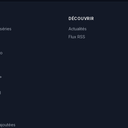
DÉCOUVRIR
 séries
Actualités
Flux RSS
eo
+
l
ajoutées