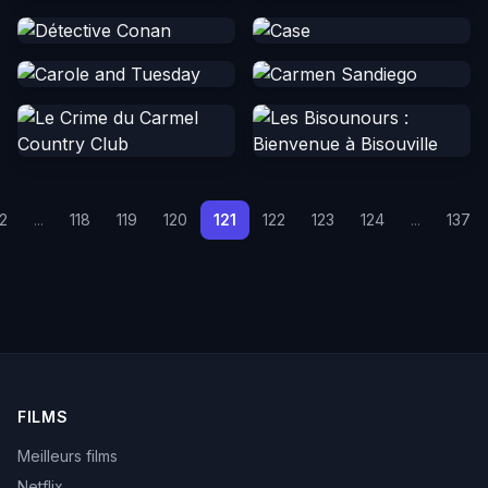
2
...
118
119
120
121
122
123
124
...
137
FILMS
Meilleurs films
Netflix