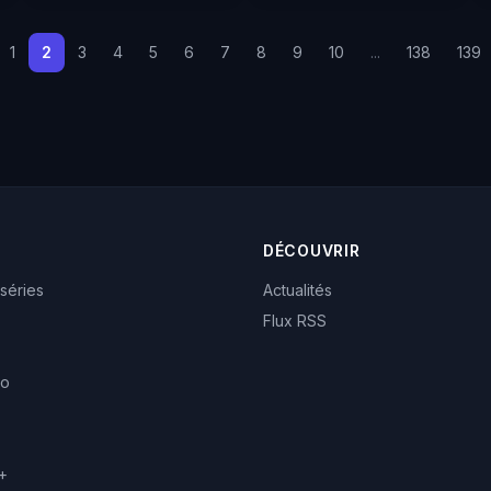
1
2
3
4
5
6
7
8
9
10
...
138
139
DÉCOUVRIR
 séries
Actualités
Flux RSS
eo
+