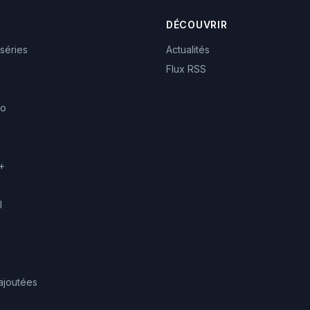
DÉCOUVRIR
 séries
Actualités
Flux RSS
eo
+
l
ajoutées