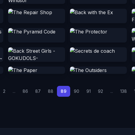
2
...
86
87
88
89
90
91
92
...
138