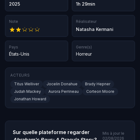
2025
1h 29min
Note
Réalisateur
Natasha Kermani
Pays
Genre(s)
États-Unis
Horreur
ACTEURS
Titus Welliver
Jocelin Donahue
Brady Hepner
Judah Mackey
Aurora Perrineau
Corteon Moore
Jonathan Howard
Sur quelle plateforme regarder
Mis à jour le
02/08/2026
Abraham's Boys: A Dracula Story
?