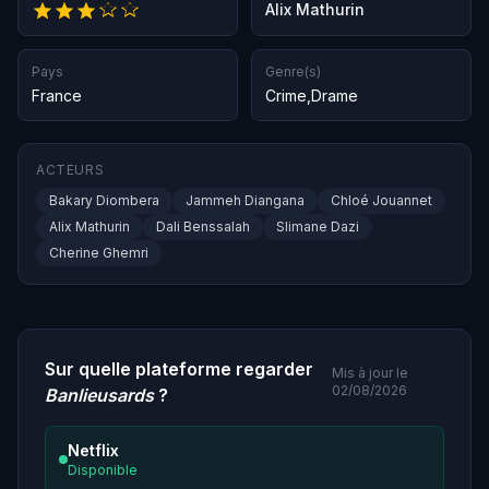
Alix Mathurin
Pays
Genre(s)
France
Crime
,
Drame
ACTEURS
Bakary Diombera
Jammeh Diangana
Chloé Jouannet
Alix Mathurin
Dali Benssalah
Slimane Dazi
Cherine Ghemri
Sur quelle plateforme regarder
Mis à jour le
02/08/2026
Banlieusards
?
Netflix
Disponible