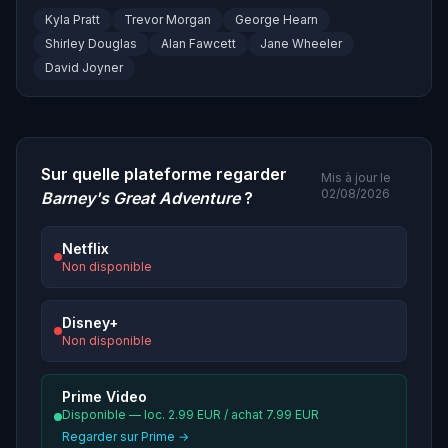
Kyla Pratt
Trevor Morgan
George Hearn
Shirley Douglas
Alan Fawcett
Jane Wheeler
David Joyner
Sur quelle plateforme regarder
Mis à jour le
02/08/2026
Barney's Great Adventure
?
Netflix
Non disponible
Disney+
Non disponible
Prime Video
Disponible — loc. 2.99 EUR / achat 7.99 EUR
Regarder sur Prime →