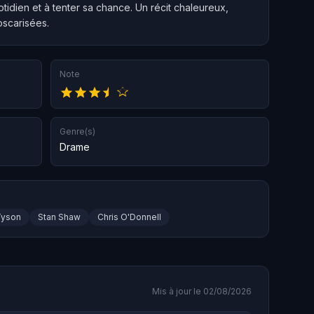
idien et à tenter sa chance. Un récit chaleureux,
oscarisées.
Note
Genre(s)
Drame
Tyson
Stan Shaw
Chris O'Donnell
Mis à jour le 02/08/2026