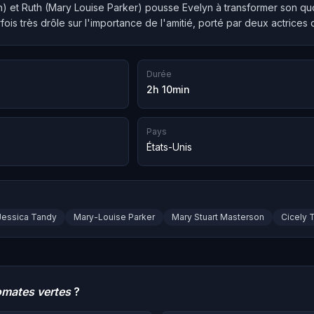
) et Ruth (Mary Louise Parker) pousse Evelyn à transformer son quot
ois très drôle sur l'importance de l'amitié, porté par deux actrices 
Durée
2h 10min
Pays
États-Unis
Jessica Tandy
Mary-Louise Parker
Mary Stuart Masterson
Cicely 
omates vertes
?