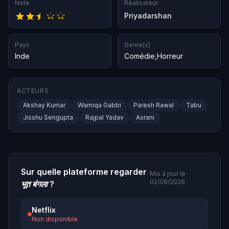
Note
Réalisateur
Priyadarshan
Pays
Genre(s)
Inde
Comédie
,
Horreur
ACTEURS
Akshay Kumar
Wamiqa Gabbi
Paresh Rawal
Tabu
Jisshu Sengupta
Rajpal Yadav
Asrani
Sur quelle plateforme regarder
Mis à jour le
02/08/2026
भूत बंगला
?
Netflix
Non disponible