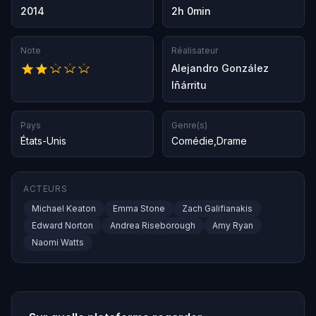
2014
2h 0min
Note
Réalisateur
Alejandro González
Iñárritu
Pays
Genre(s)
États-Unis
Comédie
,
Drame
ACTEURS
Michael Keaton
Emma Stone
Zach Galifianakis
Edward Norton
Andrea Riseborough
Amy Ryan
Naomi Watts