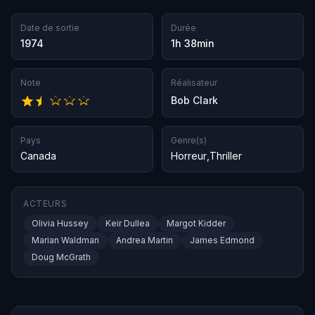
Date de sortie
Durée
1974
1h 38min
Note
Réalisateur
Bob Clark
Pays
Genre(s)
Canada
Horreur
,
Thriller
ACTEURS
Olivia Hussey
Keir Dullea
Margot Kidder
Marian Waldman
Andrea Martin
James Edmond
Doug McGrath