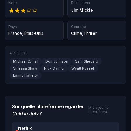
Note
Réalisateur
Jim Mickle
Pays
Genre(s)
France
,
États-Unis
Crime
,
Thriller
ACTEURS
Michael C. Hall
Don Johnson
Sam Shepard
Vinessa Shaw
Nick Damici
Wyatt Russell
Lanny Flaherty
Sur quelle plateforme regarder
Mis à jour le
02/08/2026
Cold in July
?
Netflix