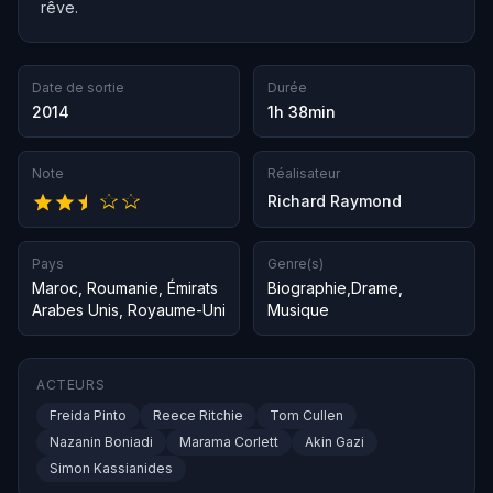
rêve.
Date de sortie
Durée
2014
1h 38min
Note
Réalisateur
Richard Raymond
Pays
Genre(s)
Maroc
,
Roumanie
,
Émirats
Biographie
,
Drame
,
Arabes Unis
,
Royaume-Uni
Musique
ACTEURS
Freida Pinto
Reece Ritchie
Tom Cullen
Nazanin Boniadi
Marama Corlett
Akin Gazi
Simon Kassianides