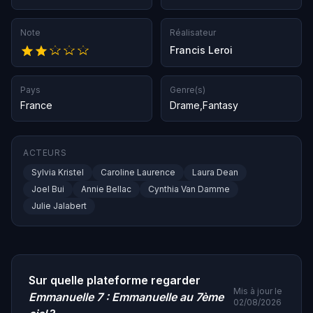
Note
Réalisateur
Francis Leroi
Pays
Genre(s)
France
Drame
,
Fantasy
ACTEURS
Sylvia Kristel
Caroline Laurence
Laura Dean
Joel Bui
Annie Bellac
Cynthia Van Damme
Julie Jalabert
Sur quelle plateforme regarder
Mis à jour le
Emmanuelle 7 : Emmanuelle au 7ème
02/08/2026