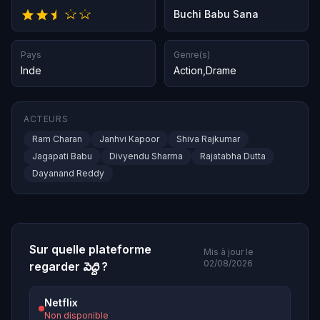
Buchi Babu Sana
Pays
Genre(s)
Inde
Action
,
Drame
ACTEURS
Ram Charan
Janhvi Kapoor
Shiva Rajkumar
Jagapati Babu
Divyendu Sharma
Rajatabha Dutta
Dayanand Reddy
Sur quelle plateforme
Mis à jour le
02/08/2026
regarder
పెద్ది
?
Netflix
Non disponible