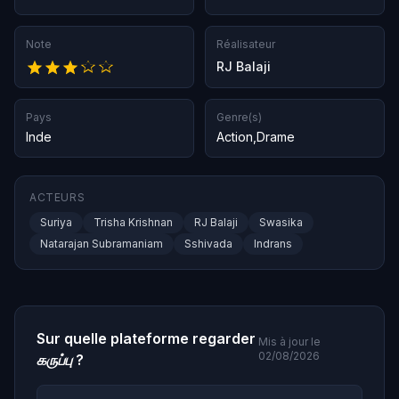
Note
Réalisateur
RJ Balaji
Pays
Genre(s)
Inde
Action
,
Drame
ACTEURS
Suriya
Trisha Krishnan
RJ Balaji
Swasika
Natarajan Subramaniam
Sshivada
Indrans
Sur quelle plateforme regarder
Mis à jour le
02/08/2026
கருப்பு
?