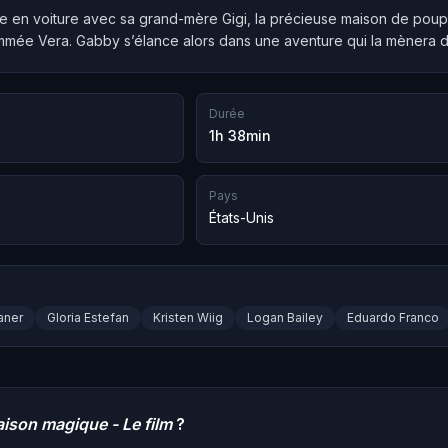
e en voiture avec sa grand-mère Gigi, la précieuse maison de pou
mée Vera. Gabby s’élance alors dans une aventure qui la mènera d
Durée
1h 38min
Pays
États-Unis
aner
Gloria Estefan
Kristen Wiig
Logan Bailey
Eduardo Franco
aison magique - Le film
?