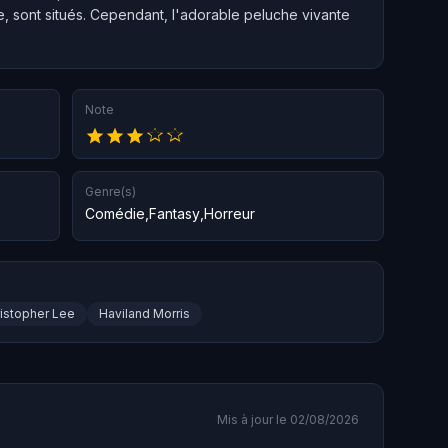
e, sont situés. Cependant, l'adorable peluche vivante
Note
Genre(s)
Comédie
,
Fantasy
,
Horreur
istopher Lee
Haviland Morris
Mis à jour le 02/08/2026