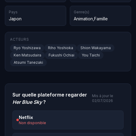
Pays
Genre(s)
Japon
Animation
,
Famille
ACTEURS
Ryo Yoshizawa
Riho Yoshioka
Shion Wakayama
Ken Matsudaira
Fukushi Ochiai
You Taichi
Atsumi Tanezaki
Sur quelle plateforme regarder
Mis à jour le
02/07/2026
Her Blue Sky
?
Netflix
Non disponible