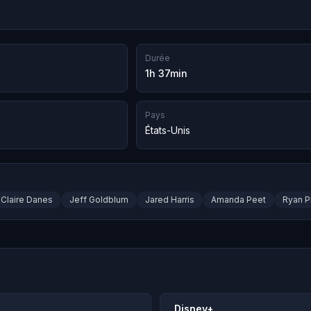
Durée
1h 37min
Pays
États-Unis
Claire Danes
Jeff Goldblum
Jared Harris
Amanda Peet
Ryan P
Disney+