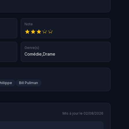
Note
Genre(s)
Comédie
,
Drame
hillippe
Bill Pullman
Mis à jour le 02/08/2026