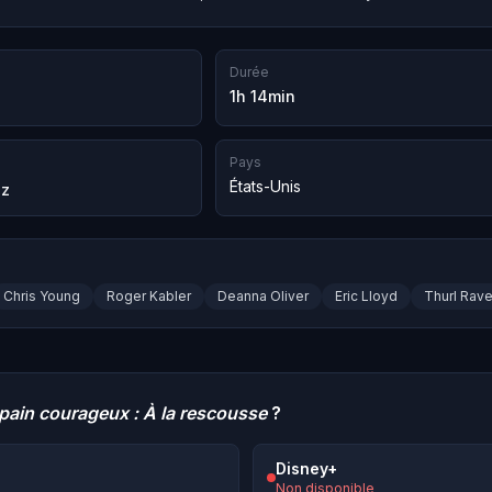
Durée
1h 14min
Pays
États-Unis
ez
Chris Young
Roger Kabler
Deanna Oliver
Eric Lloyd
Thurl Rave
e-pain courageux : À la rescousse
?
Disney+
Non disponible