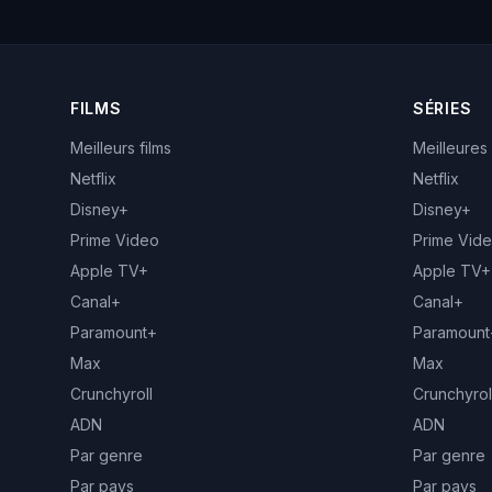
FILMS
SÉRIES
Meilleurs films
Meilleures
Netflix
Netflix
Disney+
Disney+
Prime Video
Prime Vid
Apple TV+
Apple TV+
Canal+
Canal+
Paramount+
Paramount
Max
Max
Crunchyroll
Crunchyrol
ADN
ADN
Par genre
Par genre
Par pays
Par pays