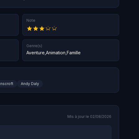
Note
Genre(s)
Aventure
,
Animation
,
Famille
nscroft
Andy Daly
Mis à jour le 02/08/2026