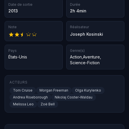
Date de sortie
Durée
2013
2h 4min
Note
Réalisateur
Joseph Kosinski
Pays
Genre(s)
États-Unis
Action
,
Aventure
,
Science-Fiction
ACTEURS
Tom Cruise
Morgan Freeman
Olga Kurylenko
Andrea Riseborough
Nikolaj Coster-Waldau
Melissa Leo
Zoë Bell