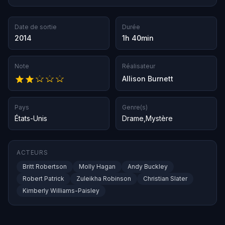
Date de sortie
Durée
2014
1h 40min
Note
Réalisateur
Allison Burnett
Pays
Genre(s)
États-Unis
Drame
,
Mystère
ACTEURS
Britt Robertson
Molly Hagan
Andy Buckley
Robert Patrick
Zuleikha Robinson
Christian Slater
Kimberly Williams-Paisley