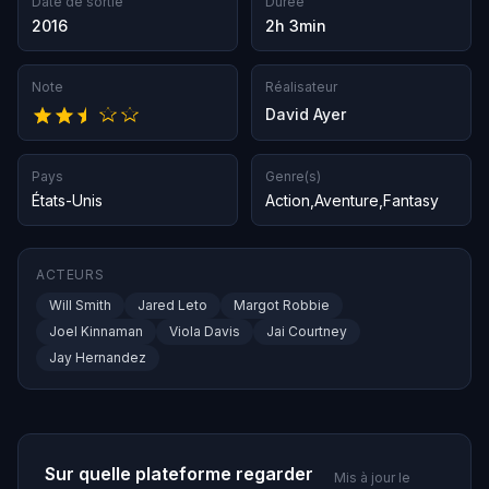
Date de sortie
Durée
2016
2h 3min
Note
Réalisateur
David Ayer
Pays
Genre(s)
États-Unis
Action
,
Aventure
,
Fantasy
ACTEURS
Will Smith
Jared Leto
Margot Robbie
Joel Kinnaman
Viola Davis
Jai Courtney
Jay Hernandez
Sur quelle plateforme regarder
Mis à jour le