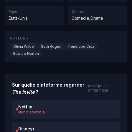
Pays
Genre(s)
États-Unis
Comédie
,
Drame
ACTEURS
Olivia Wilde
Seth Rogen
Penélope Cruz
Edward Norton
Sur quelle plateforme regarder
Mis à jour le
02/08/2026
The Invite
?
Netflix
Non disponible
Disney+